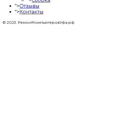
">
Сборка
">
Отзывы
">
Контакты
© 2023. РемонтКомпьютеровУфа.рф